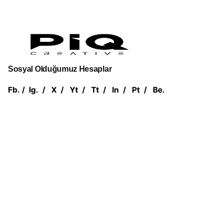
Sosyal Olduğumuz Hesaplar
Fb.
/
Ig.
/
X
/
Yt
/
Tt
/
In
/
Pt
/
Be.
İletişim
Fevziçakmak Mah. Medcezir Cad. B BLOK 8/ B15
Karatay / Konya
piq@piqcreative.com
0 332 248 27 27
0 543 248 27 26