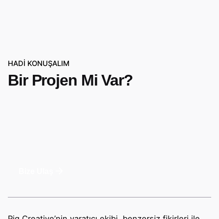
HADİ KONUŞALIM
Bir Projen Mi Var?
Bize Ulaş
Piq Creative’nin yaratıcı ekibi, benzersiz fikirleri ile