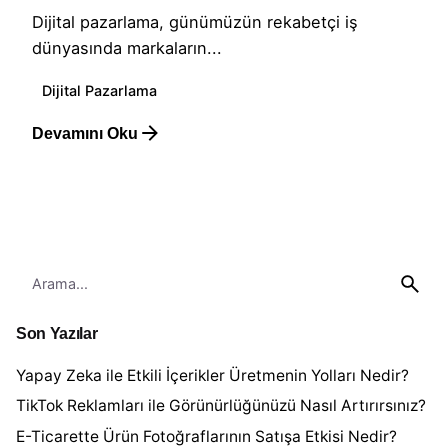
Dijital pazarlama, günümüzün rekabetçi iş
dünyasında markaların...
Dijital Pazarlama
Devamını Oku
1
S
e
a
Son Yazılar
r
c
Yapay Zeka ile Etkili İçerikler Üretmenin Yolları Nedir?
h
TikTok Reklamları ile Görünürlüğünüzü Nasıl Artırırsınız?
f
o
E-Ticarette Ürün Fotoğraflarının Satışa Etkisi Nedir?