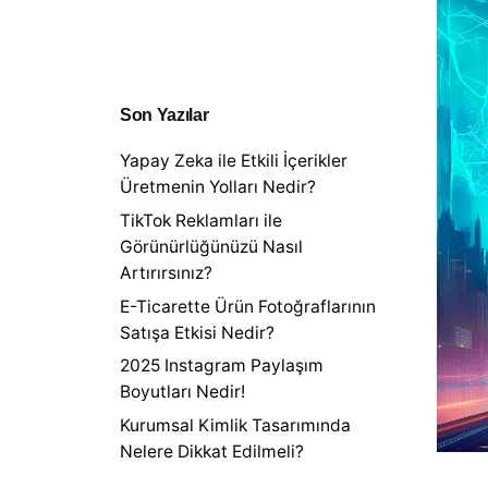
a
r
c
h
f
Son Yazılar
o
r
Yapay Zeka ile Etkili İçerikler
Üretmenin Yolları Nedir?
TikTok Reklamları ile
Görünürlüğünüzü Nasıl
Artırırsınız?
E-Ticarette Ürün Fotoğraflarının
Satışa Etkisi Nedir?
2025 Instagram Paylaşım
Boyutları Nedir!
Kurumsal Kimlik Tasarımında
Nelere Dikkat Edilmeli?