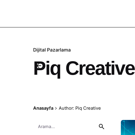
Dijital Pazarlama
Piq Creative
Anasayfa
Author: Piq Creative
S
e